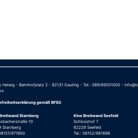
as Helwig - Bahnhofplatz 2 - 82131 Gauting - Tel.: 089/89501000 - info
os
refreiheitserklärung gemäß BFSG
Breitwand Starnberg
Kino Breitwand Seefeld
lsbacherstraße 10
Schlosshof 7
 Starnberg
82229 Seefeld
 08151/971800
Tel.: 08152/981898