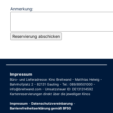
Anmerkung:
Impressum
Büro- und Lieferadresse: Kino Breitwand - Matthias Helwig -
Bahnhofplatz 2 - 82131 Gauting - Tel.: 089/89501000 -
info@breitwand.com - Umsatzsteuer ID: DE131314592
Kartenreservierungen direkt über die jeweiligen Kinos
Impressum
-
Datenschutzvereinbarung
-
Barrierefreiheitserklärung gemäß BFSG