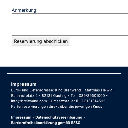
Anmerkung:
Impressum
Büro- und Lieferadresse: Kino Breitwand - Matthias Helwig -
Bahnhofplatz 2 - 82131 Gauting - Tel.: 089/89501000 -
info@breitwand.com - Umsatzsteuer ID: DE131314592
Kartenreservierungen direkt über die jeweiligen Kinos
Impressum
-
Datenschutzvereinbarung
-
Barrierefreiheitserklärung gemäß BFSG