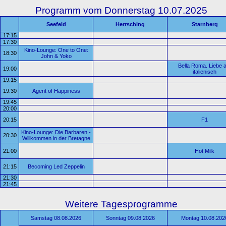
Programm vom Donnerstag 10.07.2025
Seefeld
Herrsching
Starnberg
17:15
17:30
Kino-Lounge: One to One:
18:30
John & Yoko
Bella Roma. Liebe a
19:00
italienisch
19:15
19:30
Agent of Happiness
19:45
20:00
20:15
F1
Kino-Lounge: Die Barbaren -
20:30
Willkommen in der Bretagne
21:00
Hot Milk
21:15
Becoming Led Zeppelin
21:30
21:45
Weitere Tagesprogramme
Samstag 08.08.2026
Sonntag 09.08.2026
Montag 10.08.202