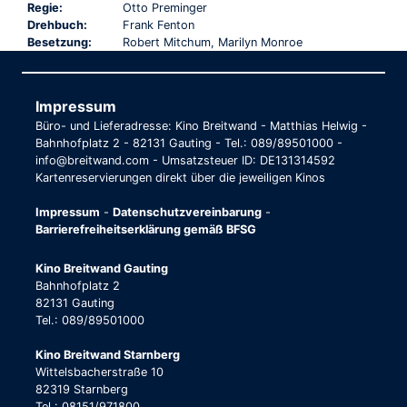
Regie:
Otto Preminger
Drehbuch:
Frank Fenton
Besetzung:
Robert Mitchum, Marilyn Monroe
Impressum
Büro- und Lieferadresse: Kino Breitwand - Matthias Helwig -
Bahnhofplatz 2 - 82131 Gauting - Tel.: 089/89501000 -
info@breitwand.com - Umsatzsteuer ID: DE131314592
Kartenreservierungen direkt über die jeweiligen Kinos
Impressum
-
Datenschutzvereinbarung
-
Barrierefreiheitserklärung gemäß BFSG
Kino Breitwand Gauting
Bahnhofplatz 2
82131 Gauting
Tel.: 089/89501000
Kino Breitwand Starnberg
Wittelsbacherstraße 10
82319 Starnberg
Tel.: 08151/971800