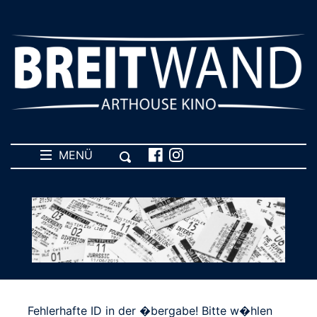
MENÜ
Fehlerhafte ID in der �bergabe! Bitte w�hlen