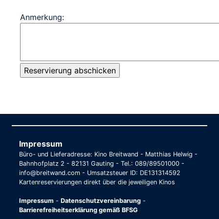
Anmerkung:
Impressum
Büro- und Lieferadresse: Kino Breitwand - Matthias Helwig -
Bahnhofplatz 2 - 82131 Gauting - Tel.: 089/89501000 -
info@breitwand.com - Umsatzsteuer ID: DE131314592
Kartenreservierungen direkt über die jeweiligen Kinos
Impressum
-
Datenschutzvereinbarung
-
Barrierefreiheitserklärung gemäß BFSG