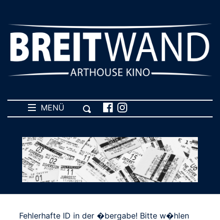
MENÜ
Fehlerhafte ID in der �bergabe! Bitte w�hlen