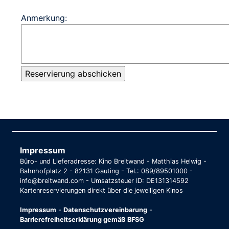
Anmerkung:
Impressum
Büro- und Lieferadresse: Kino Breitwand - Matthias Helwig -
Bahnhofplatz 2 - 82131 Gauting - Tel.: 089/89501000 -
info@breitwand.com - Umsatzsteuer ID: DE131314592
Kartenreservierungen direkt über die jeweiligen Kinos
Impressum
-
Datenschutzvereinbarung
-
Barrierefreiheitserklärung gemäß BFSG