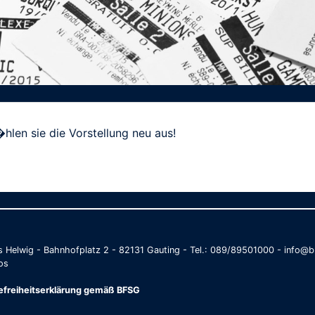
hlen sie die Vorstellung neu aus!
as Helwig - Bahnhofplatz 2 - 82131 Gauting - Tel.: 089/89501000 - info
os
refreiheitserklärung gemäß BFSG