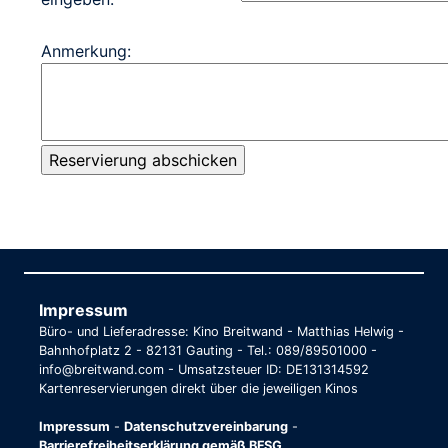
Anmerkung:
Impressum
Büro- und Lieferadresse: Kino Breitwand - Matthias Helwig -
Bahnhofplatz 2 - 82131 Gauting - Tel.: 089/89501000 -
info@breitwand.com - Umsatzsteuer ID: DE131314592
Kartenreservierungen direkt über die jeweiligen Kinos
Impressum
-
Datenschutzvereinbarung
-
Barrierefreiheitserklärung gemäß BFSG