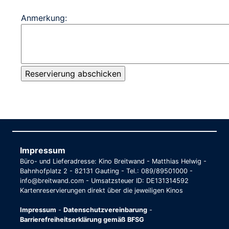
Anmerkung:
Impressum
Büro- und Lieferadresse: Kino Breitwand - Matthias Helwig -
Bahnhofplatz 2 - 82131 Gauting - Tel.: 089/89501000 -
info@breitwand.com - Umsatzsteuer ID: DE131314592
Kartenreservierungen direkt über die jeweiligen Kinos
Impressum
-
Datenschutzvereinbarung
-
Barrierefreiheitserklärung gemäß BFSG