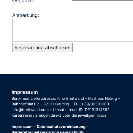
Anmerkung:
Impressum
Büro- und Lieferadresse: Kino Breitwand - Matthias Helwig -
Bahnhofplatz 2 - 82131 Gauting - Tel.: 089/89501000 -
info@breitwand.com - Umsatzsteuer ID: DE131314592
Kartenreservierungen direkt über die jeweiligen Kinos
Impressum
-
Datenschutzvereinbarung
-
Barrierefreiheitserklärung gemäß BFSG