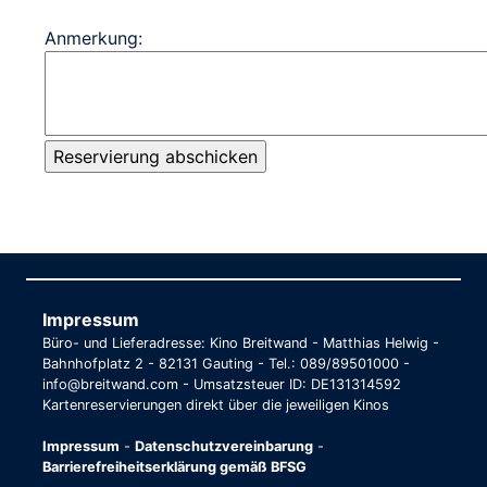
Anmerkung:
Impressum
Büro- und Lieferadresse: Kino Breitwand - Matthias Helwig -
Bahnhofplatz 2 - 82131 Gauting - Tel.: 089/89501000 -
info@breitwand.com - Umsatzsteuer ID: DE131314592
Kartenreservierungen direkt über die jeweiligen Kinos
Impressum
-
Datenschutzvereinbarung
-
Barrierefreiheitserklärung gemäß BFSG