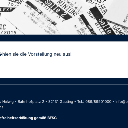
hlen sie die Vorstellung neu aus!
as Helwig - Bahnhofplatz 2 - 82131 Gauting - Tel.: 089/89501000 - info
os
refreiheitserklärung gemäß BFSG