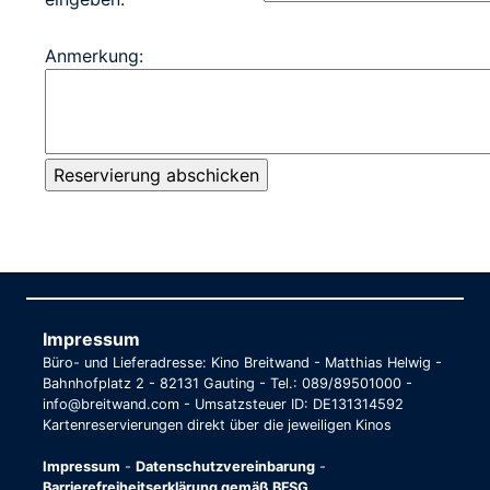
Anmerkung:
Impressum
Büro- und Lieferadresse: Kino Breitwand - Matthias Helwig -
Bahnhofplatz 2 - 82131 Gauting - Tel.: 089/89501000 -
info@breitwand.com - Umsatzsteuer ID: DE131314592
Kartenreservierungen direkt über die jeweiligen Kinos
Impressum
-
Datenschutzvereinbarung
-
Barrierefreiheitserklärung gemäß BFSG