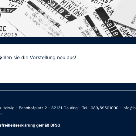
hlen sie die Vorstellung neu aus!
as Helwig - Bahnhofplatz 2 - 82131 Gauting - Tel.: 089/89501000 - info
os
refreiheitserklärung gemäß BFSG