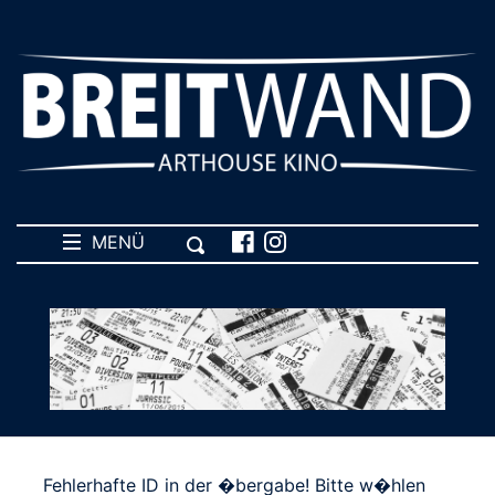
MENÜ
Fehlerhafte ID in der �bergabe! Bitte w�hlen