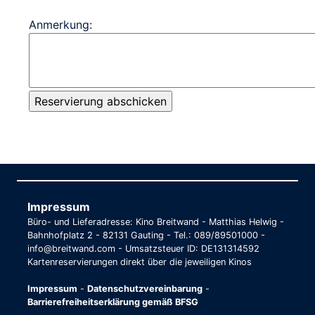
Anmerkung:
Impressum
Büro- und Lieferadresse: Kino Breitwand - Matthias Helwig -
Bahnhofplatz 2 - 82131 Gauting - Tel.: 089/89501000 -
info@breitwand.com - Umsatzsteuer ID: DE131314592
Kartenreservierungen direkt über die jeweiligen Kinos
Impressum
-
Datenschutzvereinbarung
-
Barrierefreiheitserklärung gemäß BFSG