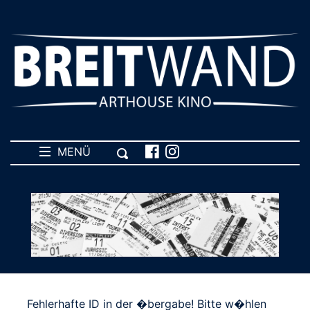
MENÜ
Fehlerhafte ID in der �bergabe! Bitte w�hlen