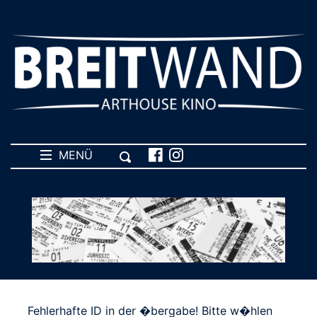
MENÜ
Fehlerhafte ID in der �bergabe! Bitte w�hlen