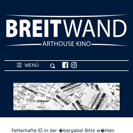
MENÜ
Fehlerhafte ID in der �bergabe! Bitte w�hlen