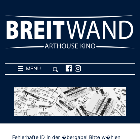
MENÜ
Fehlerhafte ID in der �bergabe! Bitte w�hlen