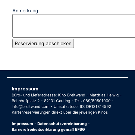
Anmerkung:
Impressum
Büro- und Lieferadresse: Kino Breitwand - Matthias Helwig -
Bahnhofplatz 2 - 82131 Gauting - Tel.: 089/89501000 -
info@breitwand.com - Umsatzsteuer ID: DE131314592
Kartenreservierungen direkt über die jeweiligen Kinos
Impressum
-
Datenschutzvereinbarung
-
Barrierefreiheitserklärung gemäß BFSG