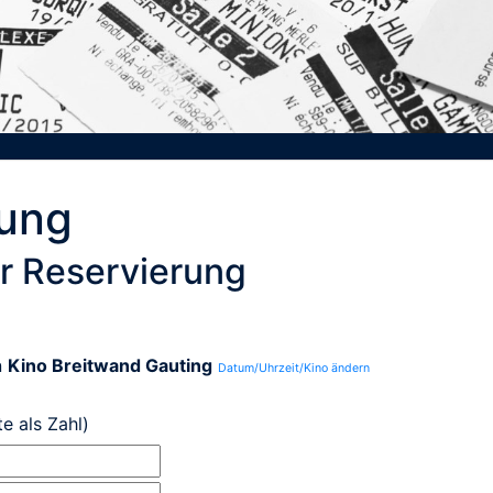
rung
r Reservierung
n
Kino Breitwand Gauting
Datum/Uhrzeit/Kino ändern
te als Zahl)