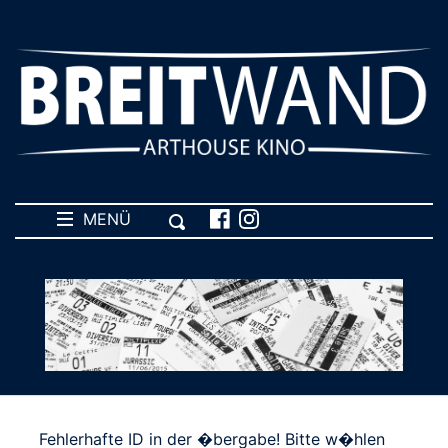
MENÜ
Fehlerhafte ID in der �bergabe! Bitte w�hlen