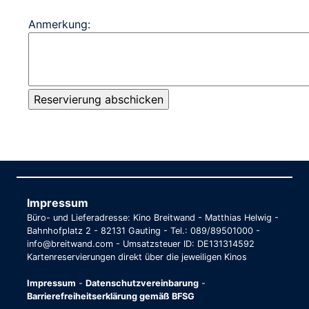
Anmerkung:
Impressum
Büro- und Lieferadresse: Kino Breitwand - Matthias Helwig -
Bahnhofplatz 2 - 82131 Gauting - Tel.: 089/89501000 -
info@breitwand.com - Umsatzsteuer ID: DE131314592
Kartenreservierungen direkt über die jeweiligen Kinos
Impressum
-
Datenschutzvereinbarung
-
Barrierefreiheitserklärung gemäß BFSG