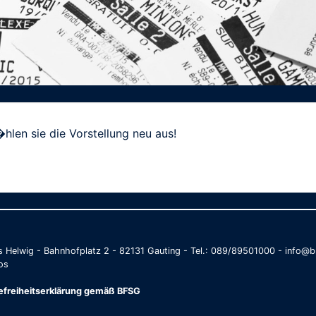
hlen sie die Vorstellung neu aus!
as Helwig - Bahnhofplatz 2 - 82131 Gauting - Tel.: 089/89501000 - info
os
refreiheitserklärung gemäß BFSG