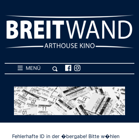
MENÜ
Fehlerhafte ID in der �bergabe! Bitte w�hlen