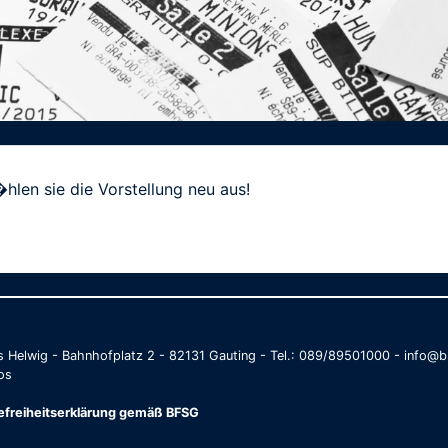
hlen sie die Vorstellung neu aus!
as Helwig - Bahnhofplatz 2 - 82131 Gauting - Tel.: 089/89501000 - info
os
refreiheitserklärung gemäß BFSG