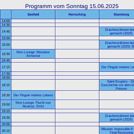
Programm vom Sonntag 15.06.2025
Seefeld
Herrsching
Starnberg
14:00
14:30
Drachenzähmen lei
14:45
gemacht (2025)
15:00
Drachenzähmen lei
16:00
gemacht (2025) 3
Kino-Lounge: Monsieur
16:30
Aznavour
16:45
17:15
Der Pinguin meines L
17:30
18:00
Saint-Exupéry - Di
18:15
Geschichte vor dem kl
Prinzen
18:30
Der Pinguin meines Lebens
Kino-Lounge: Flucht von
19:00
Alcatraz, OmU
19:15
Drachenzähmen lei
19:30
gemacht (2025)
20:00
Mission: Impossible 8 
20:15
Final Reckoning