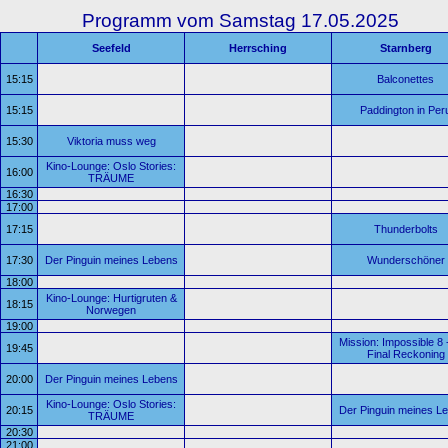
Programm vom Samstag 17.05.2025
Seefeld
Herrsching
Starnberg
15:15
Balconettes
15:15
Paddington in Per
15:30
Viktoria muss weg
Kino-Lounge: Oslo Stories:
16:00
TRÄUME
16:30
17:00
17:15
Thunderbolts
17:30
Der Pinguin meines Lebens
Wunderschöner
18:00
Kino-Lounge: Hurtigruten &
18:15
Norwegen
19:00
Mission: Impossible 8 
19:45
Final Reckoning
20:00
Der Pinguin meines Lebens
Kino-Lounge: Oslo Stories:
20:15
Der Pinguin meines L
TRÄUME
20:30
21:00