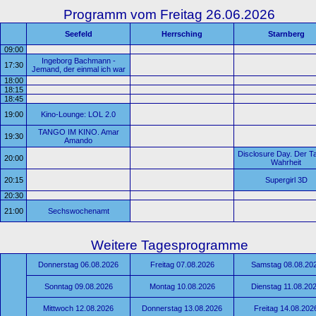
Programm vom Freitag 26.06.2026
Seefeld
Herrsching
Starnberg
09:00
Ingeborg Bachmann -
17:30
Jemand, der einmal ich war
18:00
18:15
18:45
19:00
Kino-Lounge: LOL 2.0
TANGO IM KINO. Amar
19:30
Amando
Disclosure Day. Der T
20:00
Wahrheit
20:15
Supergirl 3D
20:30
21:00
Sechswochenamt
Weitere Tagesprogramme
Donnerstag 06.08.2026
Freitag 07.08.2026
Samstag 08.08.20
Sonntag 09.08.2026
Montag 10.08.2026
Dienstag 11.08.20
Mittwoch 12.08.2026
Donnerstag 13.08.2026
Freitag 14.08.202