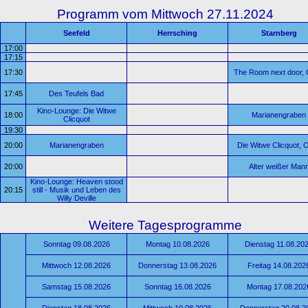
Programm vom Mittwoch 27.11.2024
Seefeld
Herrsching
Starnberg
17:00
17:15
17:30
The Room next door
17:45
Des Teufels Bad
Kino-Lounge: Die Witwe
18:00
Marianengraben
Clicquot
19:30
20:00
Marianengraben
Die Witwe Clicquot,
20:00
Alter weißer Man
Kino-Lounge: Heaven stood
20:15
still - Musik und Leben des
Willy Deville
Weitere Tagesprogramme
Sonntag 09.08.2026
Montag 10.08.2026
Dienstag 11.08.20
Mittwoch 12.08.2026
Donnerstag 13.08.2026
Freitag 14.08.202
Samstag 15.08.2026
Sonntag 16.08.2026
Montag 17.08.202