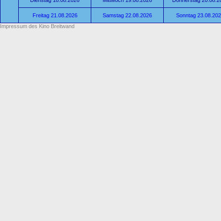
Dienstag 18.08.2026
Mittwoch 19.08.2026
Donnerstag 20.08.2
Freitag 21.08.2026
Samstag 22.08.2026
Sonntag 23.08.20
Impressum des Kino Breitwand