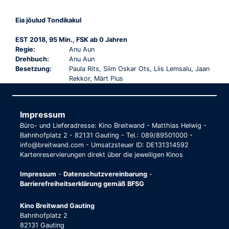
Eia jõulud Tondikakul
EST 2018, 95 Min., FSK ab 0 Jahren
Regie:
Anu Aun
Drehbuch:
Anu Aun
Besetzung:
Paula Rits, Siim Oskar Ots, Liis Lemsalu, Jaan
Rekkor, Märt Pius
Impressum
Büro- und Lieferadresse: Kino Breitwand - Matthias Helwig -
Bahnhofplatz 2 - 82131 Gauting - Tel.: 089/89501000 -
info@breitwand.com - Umsatzsteuer ID: DE131314592
Kartenreservierungen direkt über die jeweiligen Kinos
Impressum
-
Datenschutzvereinbarung
-
Barrierefreiheitserklärung gemäß BFSG
Kino Breitwand Gauting
Bahnhofplatz 2
82131 Gauting