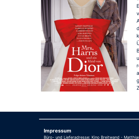
v
A
k
B
g
Impressum
Büro- und Lieferadresse: Kino Breitwand - Matthi