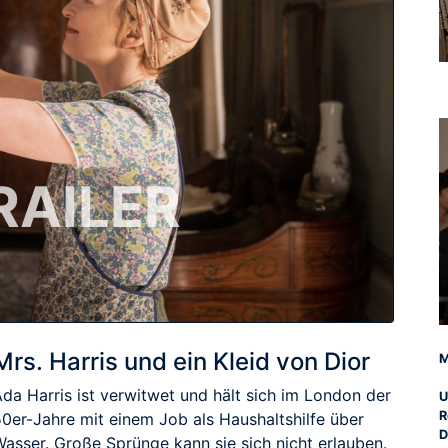
RAILER
Mrs. Harris und ein Kleid von Dior
M
Ada Harris ist verwitwet und hält sich im London der
U
R
50er-Jahre mit einem Job als Haushaltshilfe über
D
Wasser. Große Sprünge kann sie sich nicht erlauben.