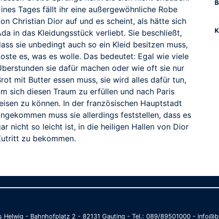
B
Eines Tages fällt ihr eine außergewöhnliche Robe
on Christian Dior auf und es scheint, als hätte sich
K
da in das Kleidungsstück verliebt. Sie beschließt,
dass sie unbedingt auch so ein Kleid besitzen muss,
oste es, was es wolle. Das bedeutet: Egal wie viele
Überstunden sie dafür machen oder wie oft sie nur
rot mit Butter essen muss, sie wird alles dafür tun,
um sich diesen Traum zu erfüllen und nach Paris
reisen zu können. In der französischen Hauptstadt
angekommen muss sie allerdings feststellen, dass es
ar nicht so leicht ist, in die heiligen Hallen von Dior
Zutritt zu bekommen.
as Helwig - Bahnhofplatz 2 - 82131 Gauting - Tel.: 089/89501000 - info