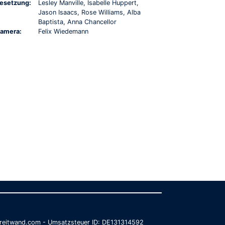
esetzung:
Lesley Manville, Isabelle Huppert,
Jason Isaacs, Rose Williams, Alba
Baptista, Anna Chancellor
amera:
Felix Wiedemann
@breitwand.com - Umsatzsteuer ID: DE131314592