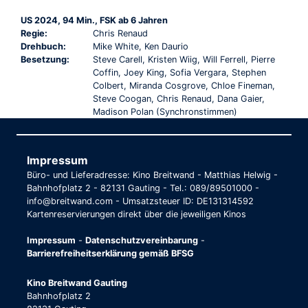
US 2024, 94 Min., FSK ab 6 Jahren
Regie:
Chris Renaud
Drehbuch:
Mike White, Ken Daurio
Besetzung:
Steve Carell, Kristen Wiig, Will Ferrell, Pierre
Coffin, Joey King, Sofia Vergara, Stephen
Colbert, Miranda Cosgrove, Chloe Fineman,
Steve Coogan, Chris Renaud, Dana Gaier,
Madison Polan (Synchronstimmen)
Impressum
Büro- und Lieferadresse: Kino Breitwand - Matthias Helwig -
Bahnhofplatz 2 - 82131 Gauting - Tel.: 089/89501000 -
info@breitwand.com - Umsatzsteuer ID: DE131314592
Kartenreservierungen direkt über die jeweiligen Kinos
Impressum
-
Datenschutzvereinbarung
-
Barrierefreiheitserklärung gemäß BFSG
Kino Breitwand Gauting
Bahnhofplatz 2