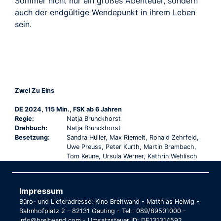
Sommer nicht nur ein großes Abenteuer, sondern
auch der endgültige Wendepunkt in ihrem Leben
sein.
Zwei Zu Eins
DE 2024, 115 Min., FSK ab 6 Jahren
Regie:
Natja Brunckhorst
Drehbuch:
Natja Brunckhorst
Besetzung:
Sandra Hüller, Max Riemelt, Ronald Zehrfeld,
Uwe Preuss, Peter Kurth, Martin Brambach,
Tom Keune, Ursula Werner, Kathrin Wehlisch
Impressum
Büro- und Lieferadresse: Kino Breitwand - Matthias Helwig -
Bahnhofplatz 2 - 82131 Gauting - Tel.: 089/89501000 -
info@breitwand.com - Umsatzsteuer ID: DE131314592