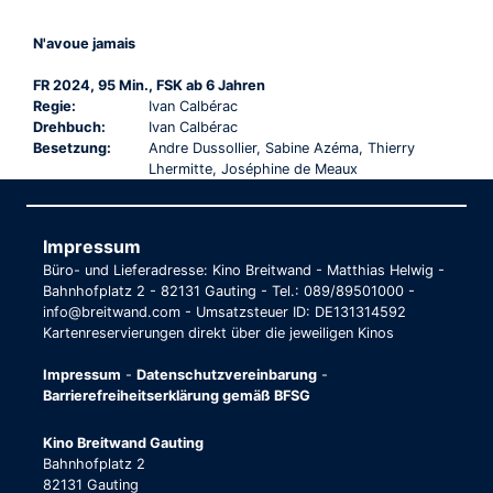
N'avoue jamais
FR 2024, 95 Min., FSK ab 6 Jahren
Regie:
Ivan Calbérac
Drehbuch:
Ivan Calbérac
Besetzung:
Andre Dussollier, Sabine Azéma, Thierry
Lhermitte, Joséphine de Meaux
Impressum
Büro- und Lieferadresse: Kino Breitwand - Matthias Helwig -
Bahnhofplatz 2 - 82131 Gauting - Tel.: 089/89501000 -
info@breitwand.com - Umsatzsteuer ID: DE131314592
Kartenreservierungen direkt über die jeweiligen Kinos
Impressum
-
Datenschutzvereinbarung
-
Barrierefreiheitserklärung gemäß BFSG
Kino Breitwand Gauting
Bahnhofplatz 2
82131 Gauting