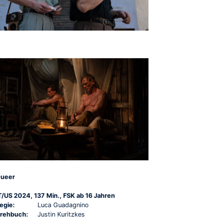
ueer
T/US 2024, 137 Min., FSK ab 16 Jahren
egie:
Luca Guadagnino
rehbuch:
Justin Kuritzkes