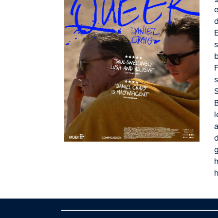
d
S
B
l
g