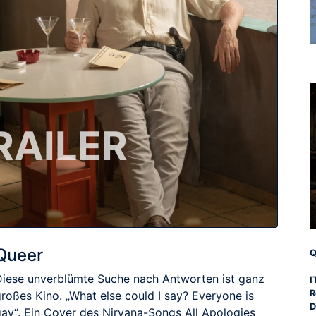
RAILER
Queer
Q
Diese unverblümte Suche nach Antworten ist ganz
I
R
roßes Kino. „What else could I say? Everyone is
D
gay“. Ein Cover des Nirvana-Songs All Apologies