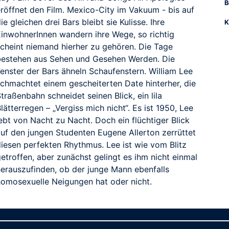
B
eröffnet den Film. Mexico-City im Vakuum - bis auf
ie gleichen drei Bars bleibt sie Kulisse. Ihre
K
EinwohnerInnen wandern ihre Wege, so richtig
scheint niemand hierher zu gehören. Die Tage
bestehen aus Sehen und Gesehen Werden. Die
Fenster der Bars ähneln Schaufenstern. William Lee
schmachtet einem gescheiterten Date hinterher, die
traßenbahn schneidet seinen Blick, ein lila
lätterregen – „Vergiss mich nicht“. Es ist 1950, Lee
ebt von Nacht zu Nacht. Doch ein flüchtiger Blick
auf den jungen Studenten Eugene Allerton zerrüttet
diesen perfekten Rhythmus. Lee ist wie vom Blitz
etroffen, aber zunächst gelingt es ihm nicht einmal
herauszufinden, ob der junge Mann ebenfalls
homosexuelle Neigungen hat oder nicht.