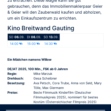
zu entfachen. Diese Magie kann sie gut
gebrauchen, denn das Immobilienmaklerpaar Geier
& Geier will den Zauberwald kaufen und abholzen,
um ein Einkaufszentrum zu errichten.
Kino Breitwand Gauting
SO
06.
09.
DI
08.
09.
SO
13.
09.
14:00
15:00
14:30
Ein Mädchen namens Willow
DE/AT 2025, 100 Min., FSK ab 0 Jahren
Regie:
Mike Marzuk
Drehbuch:
Gesa Scheibner
Besetzung:
Ava Petsch, Cora Trube, Anna von Seld, Mary
Tölle, Max Giermann
Preise:
Beste Filmmusik Kinderfilm (Deutscher
Filmmusikpreis 2025), nominiert für bestes
Kostüm (Österreichischer FIlmpreis 2025)