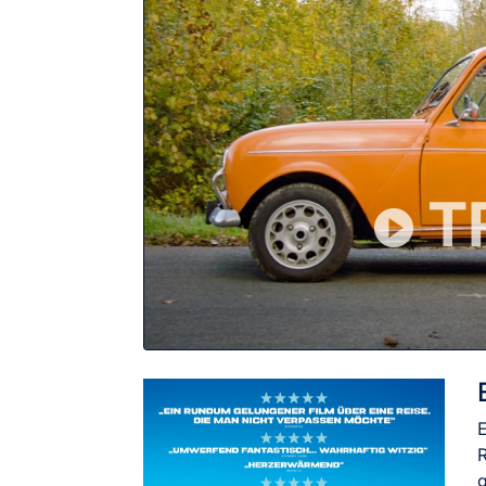
T
E
g