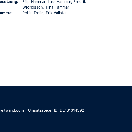
esetzung:
Filip Hammar, Lars Hammar, Fredrik
Wikingsson, Tiina Hammar
amera:
Robin Trolin, Erik Vallsten
@breitwand.com - Umsatzsteuer ID: DE131314592