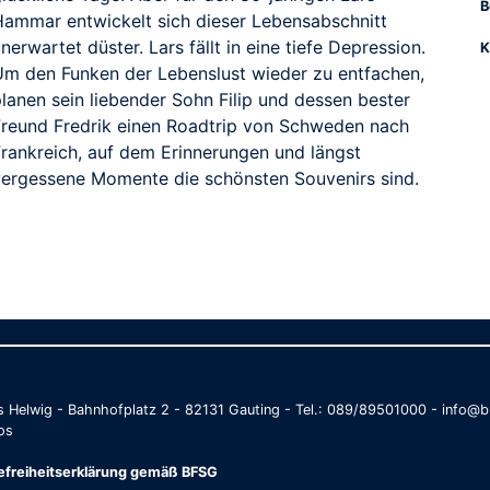
B
Hammar entwickelt sich dieser Lebensabschnitt
nerwartet düster. Lars fällt in eine tiefe Depression.
K
Um den Funken der Lebenslust wieder zu entfachen,
lanen sein liebender Sohn Filip und dessen bester
Freund Fredrik einen Roadtrip von Schweden nach
Frankreich, auf dem Erinnerungen und längst
vergessene Momente die schönsten Souvenirs sind.
as Helwig - Bahnhofplatz 2 - 82131 Gauting - Tel.: 089/89501000 - info
os
refreiheitserklärung gemäß BFSG