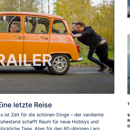
RAILER
Eine letzte Reise
T
s ist Zeit für die schönen Dinge – der verdiente
S
R
Ruhestand schafft Raum für neue Hobbys und
D
lückliche Tage. Aber für den 80-jährigen Lars