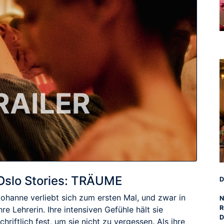
RAILER
Oslo Stories: TRÄUME
D
Johanne verliebt sich zum ersten Mal, und zwar in
N
R
hre Lehrerin. Ihre intensiven Gefühle hält sie
D
chriftlich fest, um sie nicht zu vergessen. Als ihre