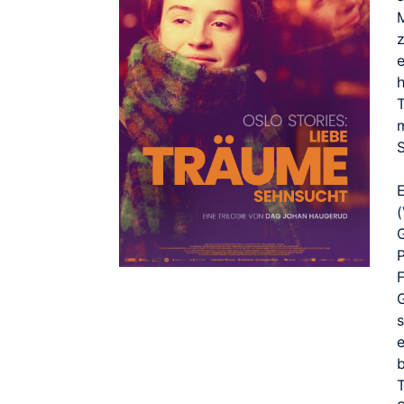
z
e
T
m
E
G
s
e