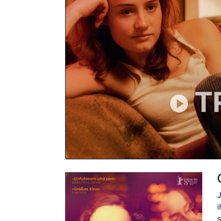
T
i
s