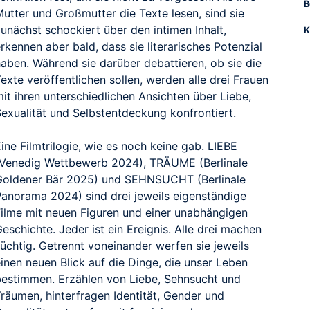
B
Mutter und Großmutter die Texte lesen, sind sie
unächst schockiert über den intimen Inhalt,
K
rkennen aber bald, dass sie literarisches Potenzial
haben. Während sie darüber debattieren, ob sie die
exte veröffentlichen sollen, werden alle drei Frauen
it ihren unterschiedlichen Ansichten über Liebe,
Sexualität und Selbstentdeckung konfrontiert.
ine Filmtrilogie, wie es noch keine gab. LIEBE
(Venedig Wettbewerb 2024), TRÄUME (Berlinale
Goldener Bär 2025) und SEHNSUCHT (Berlinale
Panorama 2024) sind drei jeweils eigenständige
Filme mit neuen Figuren und einer unabhängigen
eschichte. Jeder ist ein Ereignis. Alle drei machen
üchtig. Getrennt voneinander werfen sie jeweils
inen neuen Blick auf die Dinge, die unser Leben
bestimmen. Erzählen von Liebe, Sehnsucht und
Träumen, hinterfragen Identität, Gender und