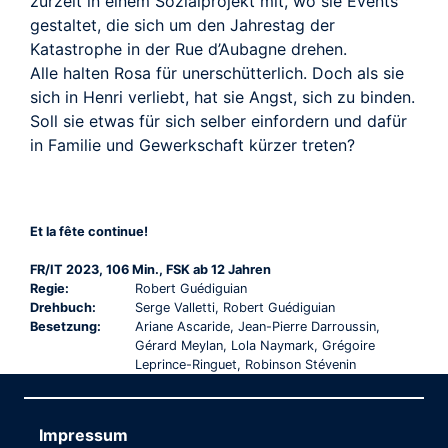
zurzeit in einem Sozialprojekt mit, wo sie Events
gestaltet, die sich um den Jahrestag der
Katastrophe in der Rue d’Aubagne drehen.
Alle halten Rosa für unerschütterlich. Doch als sie
sich in Henri verliebt, hat sie Angst, sich zu binden.
Soll sie etwas für sich selber einfordern und dafür
in Familie und Gewerkschaft kürzer treten?
Et la fête continue!
FR/IT 2023, 106 Min., FSK ab 12 Jahren
Regie:
Robert Guédiguian
Drehbuch:
Serge Valletti, Robert Guédiguian
Besetzung:
Ariane Ascaride, Jean-Pierre Darroussin,
Gérard Meylan, Lola Naymark, Grégoire
Leprince-Ringuet, Robinson Stévenin
Impressum