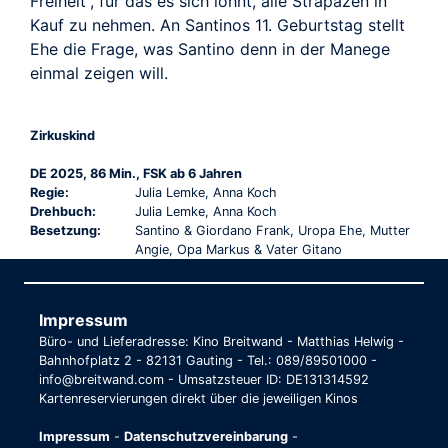
Freiheit”, für das es sich lohnt, alle Strapazen in
Kauf zu nehmen. An Santinos 11. Geburtstag stellt
Ehe die Frage, was Santino denn in der Manege
einmal zeigen will.
Zirkuskind
DE 2025, 86 Min., FSK ab 6 Jahren
Regie:
Julia Lemke, Anna Koch
Drehbuch:
Julia Lemke, Anna Koch
Besetzung:
Santino & Giordano Frank, Uropa Ehe, Mutter
Angie, Opa Markus & Vater Gitano
Impressum
Büro- und Lieferadresse: Kino Breitwand - Matthias Helwig -
Bahnhofplatz 2 - 82131 Gauting - Tel.: 089/89501000 -
info@breitwand.com - Umsatzsteuer ID: DE131314592
Kartenreservierungen direkt über die jeweiligen Kinos
Impressum
-
Datenschutzvereinbarung
-