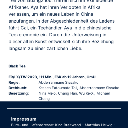
Teil von Guangzhou, treffen sich im Exil lebende
Afrikaner. Aya hat ihren Verlobten in Afrika
verlassen, um ein neues Leben in China
anzufangen. In der Abgeschiedenheit des Ladens
führt Cai, ein Teehändler, Aya in die chinesische
Teezeremonie ein. Durch die Unterweisung in
dieser alten Kunst entwickelt sich ihre Beziehung
langsam zu einer zärtlichen Liebe.
Black Tea
FR/LX/TW 2023, 111 Min., FSK ab 12 Jahren, OmU
Regie:
Abderrahmane Sissako
Drehbuch:
Kessen Fatoumata Tall, Abderrahmane Sissako
Besetzung:
Nina Mélo, Chang Han, Wu Ke-Xi, Michael
Chang
Impressum
Büro- und Lieferadresse: Kino Breitwand - Matthias Helwig -