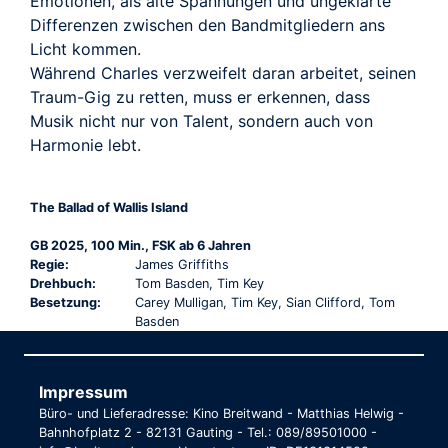
Emotionen, als alte Spannungen und ungeklärte
Differenzen zwischen den Bandmitgliedern ans
Licht kommen.
Während Charles verzweifelt daran arbeitet, seinen
Traum-Gig zu retten, muss er erkennen, dass
Musik nicht nur von Talent, sondern auch von
Harmonie lebt.
The Ballad of Wallis Island
GB 2025, 100 Min., FSK ab 6 Jahren
Regie:
James Griffiths
Drehbuch:
Tom Basden, Tim Key
Besetzung:
Carey Mulligan, Tim Key, Sian Clifford, Tom
Basden
Impressum
Büro- und Lieferadresse: Kino Breitwand - Matthias Helwig -
Bahnhofplatz 2 - 82131 Gauting - Tel.: 089/89501000 -