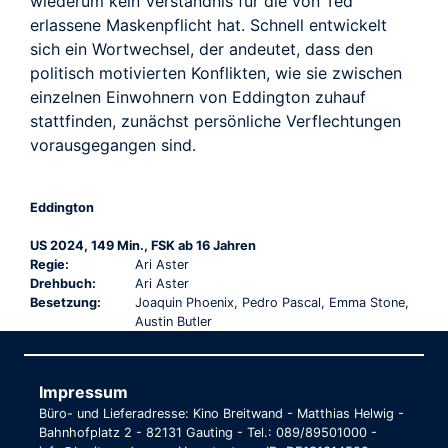
wiederum kein Verständnis für die von Ted
erlassene Maskenpflicht hat. Schnell entwickelt
sich ein Wortwechsel, der andeutet, dass den
politisch motivierten Konflikten, wie sie zwischen
einzelnen Einwohnern von Eddington zuhauf
stattfinden, zunächst persönliche Verflechtungen
vorausgegangen sind.
Eddington
US 2024, 149 Min., FSK ab 16 Jahren
Regie:
Ari Aster
Drehbuch:
Ari Aster
Besetzung:
Joaquin Phoenix, Pedro Pascal, Emma Stone,
Austin Butler
Impressum
Büro- und Lieferadresse: Kino Breitwand - Matthias Helwig -
Bahnhofplatz 2 - 82131 Gauting - Tel.: 089/89501000 -