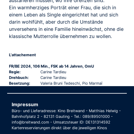
austarieren müssen, wo ihre Grenzen sind.
Ein warmherziges Porträt einer Frau, die sich in
einem Leben als Single eingerichtet hat und sich
darin wohlfühlt, aber durch die Umstände
unversehens in eine Familie hineinwächst, ohne die
klassische Mutterrolle übernehmen zu wollen.
L'attachement
FR/BE 2024, 106 Min., FSK ab 14 Jahren, OmU
Regie:
Carine Tardieu
Drehbuch:
Carine Tardieu
Besetzung:
Valeria Bruni Tedeschi, Pio Marmaï
Impressum
Büro- und Lieferadresse: Kino Breitwand - Matthias Helwig -
Bahnhofplatz 2 - 82131 Gauting - Tel.: 089/89501000 -
info@breitwand.com - Umsatzsteuer ID: DE131314592
Kartenreservierungen direkt über die jeweiligen Kinos