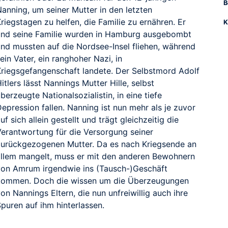
B
Nanning, um seiner Mutter in den letzten
riegstagen zu helfen, die Familie zu ernähren. Er
K
und seine Familie wurden in Hamburg ausgebombt
und mussten auf die Nordsee-Insel fliehen, während
ein Vater, ein ranghoher Nazi, in
Kriegsgefangenschaft landete. Der Selbstmord Adolf
itlers lässt Nannings Mutter Hille, selbst
berzeugte Nationalsozialistin, in eine tiefe
epression fallen. Nanning ist nun mehr als je zuvor
uf sich allein gestellt und trägt gleichzeitig die
Verantwortung für die Versorgung seiner
zurückgezogenen Mutter. Da es nach Kriegsende an
allem mangelt, muss er mit den anderen Bewohnern
von Amrum irgendwie ins (Tausch-)Geschäft
kommen. Doch die wissen um die Überzeugungen
on Nannings Eltern, die nun unfreiwillig auch ihre
puren auf ihm hinterlassen.