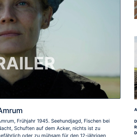
RAILER
Amrum
Amrum, Frühjahr 1945. Seehundjagd, Fischen bei
D
R
acht, Schuften auf dem Acker, nichts ist zu
D
gefährlich oder zu mühsam für den 12-jährigen