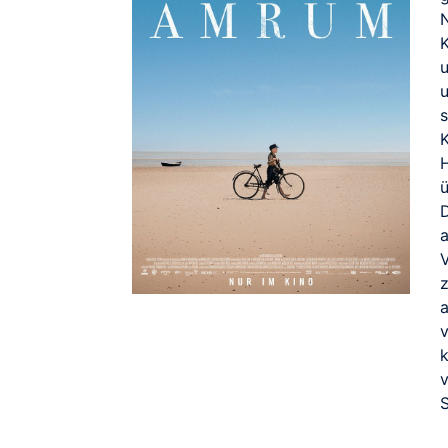
K
s
H
ü
D
a
v
S